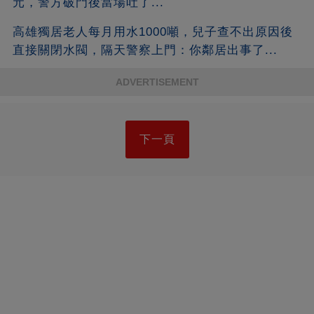
元，警方破門後當場吐了...
高雄獨居老人每月用水1000噸，兒子查不出原因後
直接關閉水閥，隔天警察上門：你鄰居出事了...
ADVERTISEMENT
下一頁