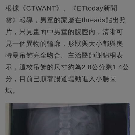
根據《CTWANT》、《ETtoday新聞
雲》報導，男童的家屬在threads貼出照
片，只見畫面中男童的腹腔內，清晰可
見一個異物的輪廓，形狀與大小都與奧
特曼吊飾完全吻合。主治醫師謝錦桐表
示，這枚吊飾的尺寸約為2.8公分乘1.4公
分，目前已順著腸道蠕動進入小腸區
域。