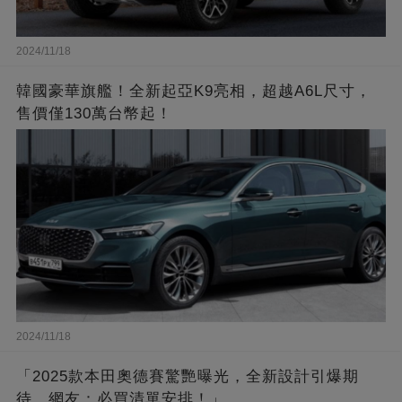
2024/11/18
韓國豪華旗艦！全新起亞K9亮相，超越A6L尺寸，
售價僅130萬台幣起！
2024/11/18
「2025款本田奧德賽驚艷曝光，全新設計引爆期
待，網友：必買清單安排！」