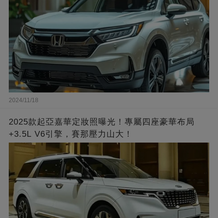
2024/11/18
2025款起亞嘉華定妝照曝光！專屬四座豪華布局
+3.5L V6引擎，賽那壓力山大！