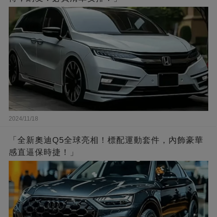
2024/11/18
「全新奧迪Q5全球亮相！標配運動套件，內飾豪華
感直逼保時捷！」