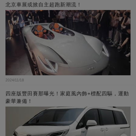
北京車展或掀自主超跑新潮流！
2024/11/18
四座版豐田賽那曝光！家庭風內飾+標配四驅，運動
豪華兼備！