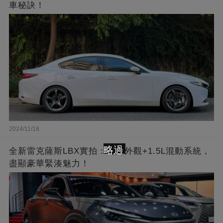
車秘訣！
2024/11/18
略過
全新雷克薩斯LBX實拍：時尚外觀+1.5L混動系統，
盡顯豪華緊湊魅力！