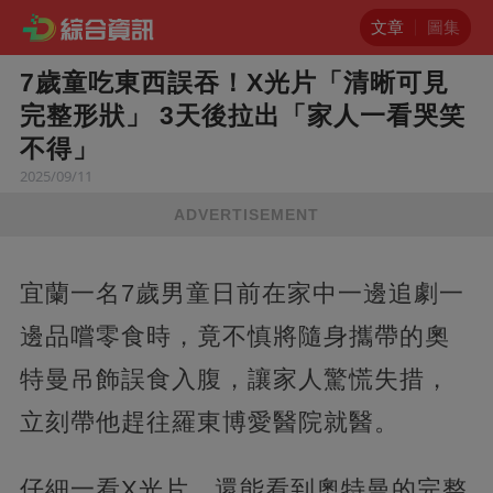
文章
圖集
7歲童吃東西誤吞！X光片「清晰可見
完整形狀」 3天後拉出「家人一看哭笑
不得」
2025/09/11
ADVERTISEMENT
宜蘭一名7歲男童日前在家中一邊追劇一
邊品嚐零食時，竟不慎將隨身攜帶的奧
特曼吊飾誤食入腹，讓家人驚慌失措，
立刻帶他趕往羅東博愛醫院就醫。
仔細一看X光片，還能看到奧特曼的完整