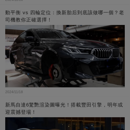
動平衡 vs 四輪定位：換新胎后到底該做哪一個？老
司機教你正確選擇！
2024/11/18
新馬自達6驚艷渲染圖曝光！搭載豐田引擎，明年或
迎震撼登場！