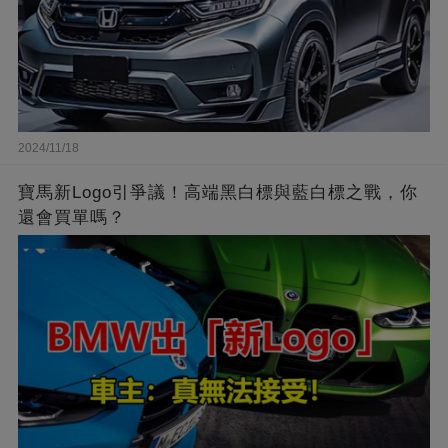
2024/11/18
寶馬新Logo引爭議！高端黑白標與藍白標之戰，你
還會買單嗎？