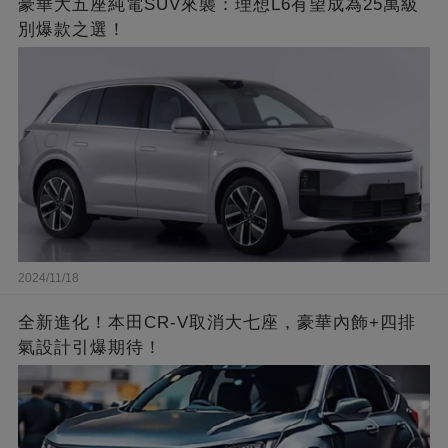
豪華大五座純電SUV來襲：理想L6有望成為25萬級
別爆款之選！
2024/11/18
全新進化！本田CR-V取消大七座，豪華內飾+四排
氣設計引爆期待！