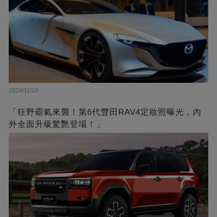
2024/11/18
「狂野霸氣來襲！第6代豐田RAV4定妝照曝光，內
外全面升級驚艷登場！」