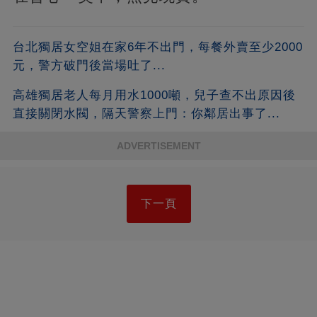
台北獨居女空姐在家6年不出門，每餐外賣至少2000
元，警方破門後當場吐了...
高雄獨居老人每月用水1000噸，兒子查不出原因後
直接關閉水閥，隔天警察上門：你鄰居出事了...
ADVERTISEMENT
下一頁