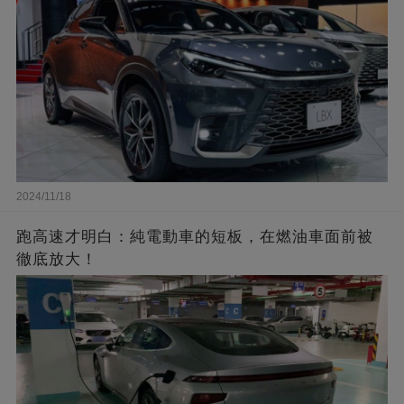
2024/11/18
跑高速才明白：純電動車的短板，在燃油車面前被
徹底放大！