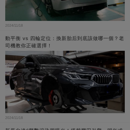
2024/11/18
動平衡 vs 四輪定位：換新胎后到底該做哪一個？老
司機教你正確選擇！
2024/11/18