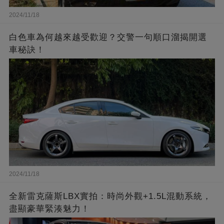
2024/11/18
白色車為何越來越受歡迎？交警一句順口溜揭開選
車秘訣！
2024/11/18
全新雷克薩斯LBX實拍：時尚外觀+1.5L混動系統，
盡顯豪華緊湊魅力！