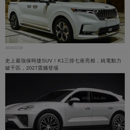
2024/11/18
史上最強保時捷SUV！K1三排七座亮相，純電動力
破千匹，2027震撼登場