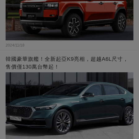
2024/11/18
韓國豪華旗艦！全新起亞K9亮相，超越A6L尺寸，
售價僅130萬台幣起！