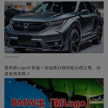
2024/11/18
寶馬新Logo引爭議！高端黑白標與藍白標之戰，你
還會買單嗎？