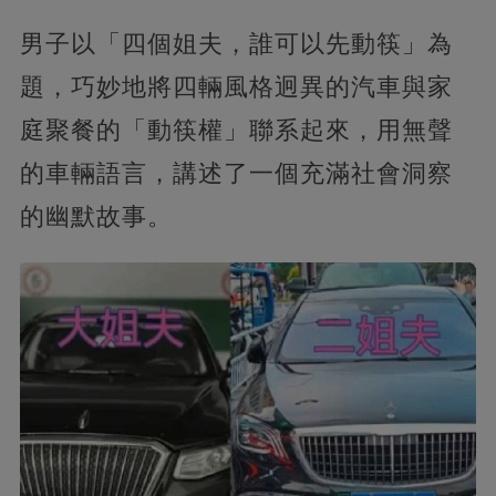
男子以「四個姐夫，誰可以先動筷」為
題，巧妙地將四輛風格迥異的汽車與家
庭聚餐的「動筷權」聯系起來，用無聲
的車輛語言，講述了一個充滿社會洞察
的幽默故事。