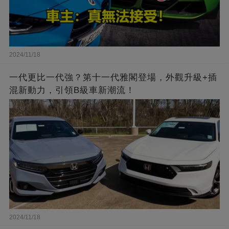
2024/11/18
一代更比一代強？第十一代雅閣登場，外觀升級+插
混新動力，引領B級車新潮流！
2024/11/18