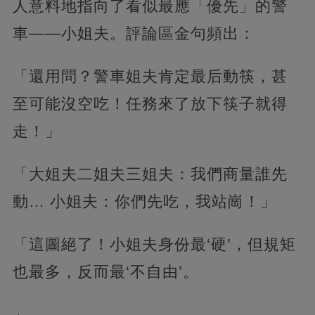
人意料地指向了看似最應「優先」的警
車——小姐夫。評論區金句頻出：
「還用問？警車姐夫肯定最后動筷，甚
至可能沒空吃！任務來了放下筷子就得
走！」
「大姐夫二姐夫三姐夫：我們商量誰先
動… 小姐夫：你們先吃，我站崗！」
「這圖絕了！小姐夫身份最‘硬’，但規矩
也最多，反而最‘不自由’。
」