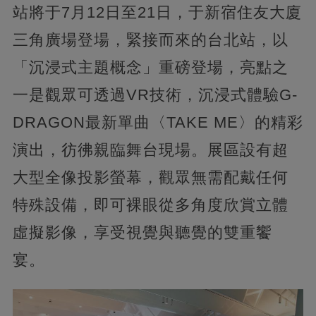
站將于7月12日至21日，于新宿住友大廈
三角廣場登場，緊接而來的台北站，以
「沉浸式主題概念」重磅登場，亮點之
一是觀眾可透過VR技術，沉浸式體驗G-
DRAGON最新單曲〈TAKE ME〉的精彩
演出，彷彿親臨舞台現場。展區設有超
大型全像投影螢幕，觀眾無需配戴任何
特殊設備，即可裸眼從多角度欣賞立體
虛擬影像，享受視覺與聽覺的雙重饗
宴。