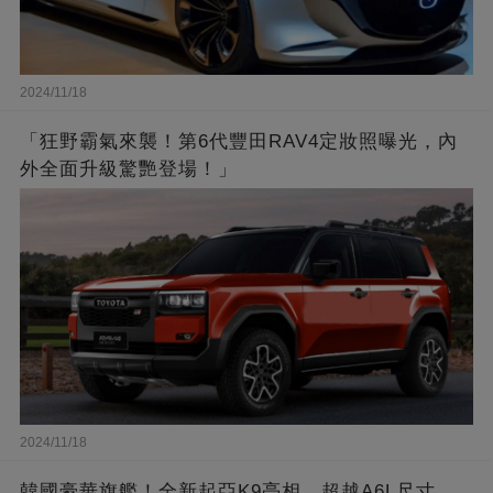
2024/11/18
「狂野霸氣來襲！第6代豐田RAV4定妝照曝光，內
外全面升級驚艷登場！」
2024/11/18
韓國豪華旗艦！全新起亞K9亮相，超越A6L尺寸，