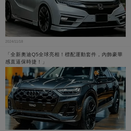
2024/11/18
「全新奧迪Q5全球亮相！標配運動套件，內飾豪華
感直逼保時捷！」