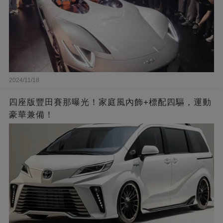
2024/11/18
四座版豐田賽那曝光！家庭風內飾+標配四驅，運動
豪華兼備！