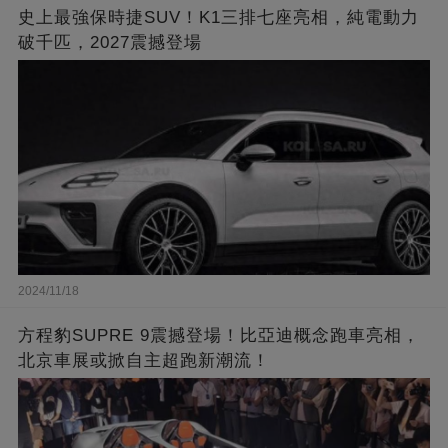
史上最強保時捷SUV！K1三排七座亮相，純電動力
破千匹，2027震撼登場
2024/11/18
方程豹SUPRE 9震撼登場！比亞迪概念跑車亮相，
北京車展或掀自主超跑新潮流！