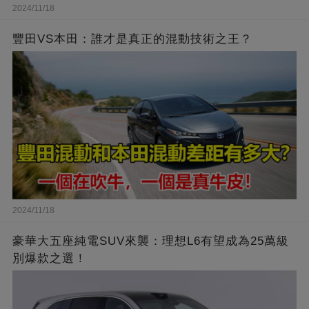
2024/11/18
豐田VS本田：誰才是真正的混動技術之王？
2024/11/18
豪華大五座純電SUV來襲：理想L6有望成為25萬級
別爆款之選！