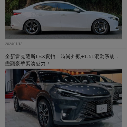
2024/11/18
全新雷克薩斯LBX實拍：時尚外觀+1.5L混動系統，
盡顯豪華緊湊魅力！