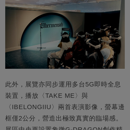
此外，展覽亦同步運用多台5G即時全息
裝置，播放〈TAKE ME〉與
〈IBELONGIIU〉兩首表演影像，螢幕邊
框僅2公分，營造出極致真實的臨場感。
展區中央更設置象徵G-DRAGON創作精