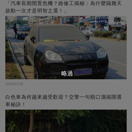
「汽車長期閒置危機？維修工揭秘：為什麼隔幾天
啟動一次才是明智之選！」
略過
2024/11/18
白色車為何越來越受歡迎？交警一句順口溜揭開選
車秘訣！