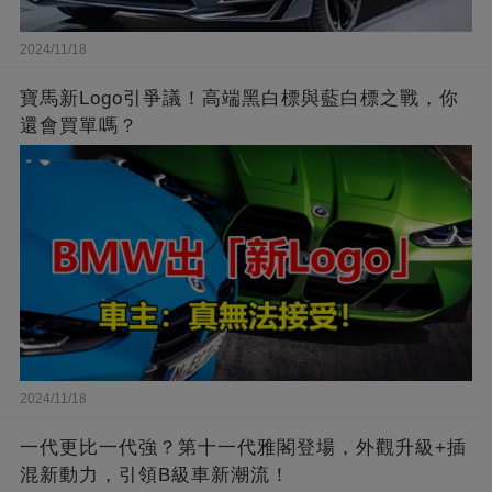
2024/11/18
寶馬新Logo引爭議！高端黑白標與藍白標之戰，你
還會買單嗎？
2024/11/18
一代更比一代強？第十一代雅閣登場，外觀升級+插
混新動力，引領B級車新潮流！