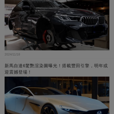
2024/11/18
新馬自達6驚艷渲染圖曝光！搭載豐田引擎，明年或
迎震撼登場！