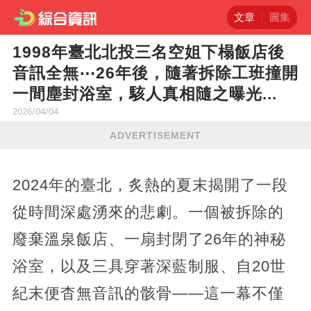
文章
圖集
1998年臺北北投三名空姐下榻飯店後
音訊全無⋯26年後，隨著拆除工班撞開
一間塵封浴室，駭人真相隨之曝光...
2026/04/04
ADVERTISEMENT
2024年的臺北，炙熱的夏末揭開了一段
從時間深處湧來的悲劇。一個被拆除的
廢棄溫泉飯店、一扇封閉了26年的神秘
浴室，以及三具穿著深藍制服、自20世
紀末便杳無音訊的骸骨——這一幕不僅