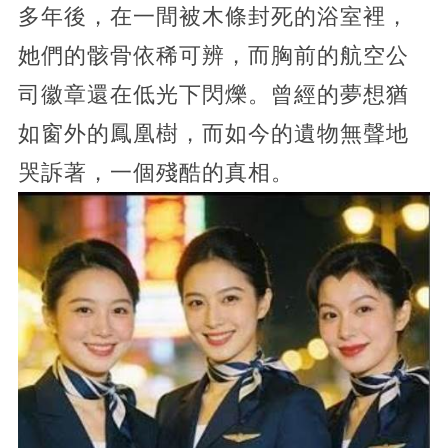
多年後，在一間被木條封死的浴室裡，
她們的骸骨依稀可辨，而胸前的航空公
司徽章還在低光下閃爍。曾經的夢想猶
如窗外的鳳凰樹，而如今的遺物無聲地
哭訴著，一個殘酷的真相。