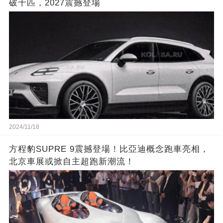
破千匹，2027震撼登場
2024/11/18
方程豹SUPRE 9震撼登場！比亞迪概念跑車亮相，
北京車展或掀自主超跑新潮流！