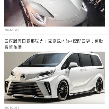
2024/11/18
四座版豐田賽那曝光！家庭風內飾+標配四驅，運動
豪華兼備！
2024/11/18