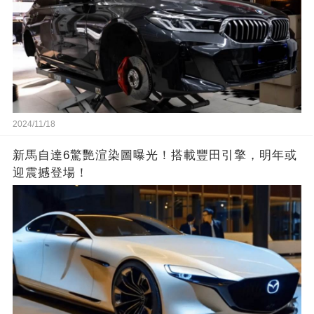
2024/11/18
新馬自達6驚艷渲染圖曝光！搭載豐田引擎，明年或
迎震撼登場！