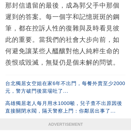
那封信遺留的最後，成為郭父手中那個
遲到的答案。每一個字和記憶斑斑的鋼
筆，都在控訴人性的復雜與及時看見彼
此的重要。當我們的社會大步向前，如
何避免讓某些人醞釀對他人純粹生命的
羨恨或毀滅，無疑仍是個未解的問號。
台北獨居女空姐在家6年不出門，每餐外賣至少2000
元，警方破門後當場吐了...
高雄獨居老人每月用水1000噸，兒子查不出原因後
直接關閉水閥，隔天警察上門：你鄰居出事了...
ADVERTISEMENT