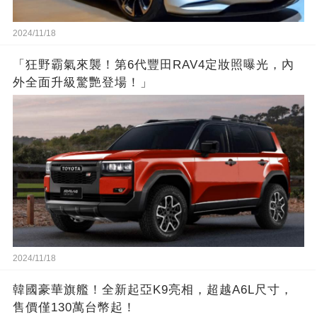
2024/11/18
「狂野霸氣來襲！第6代豐田RAV4定妝照曝光，內
外全面升級驚艷登場！」
2024/11/18
韓國豪華旗艦！全新起亞K9亮相，超越A6L尺寸，
售價僅130萬台幣起！