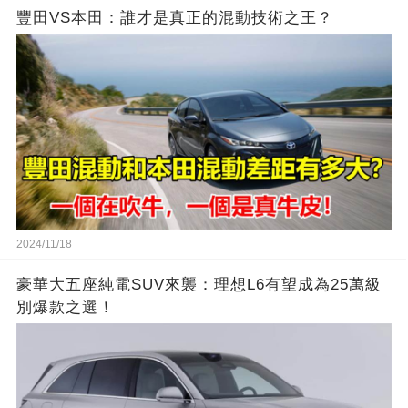
豐田VS本田：誰才是真正的混動技術之王？
2024/11/18
豪華大五座純電SUV來襲：理想L6有望成為25萬級
別爆款之選！