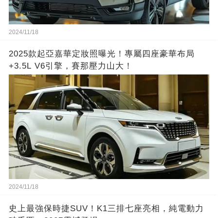
2024/11/18
2025款起亞嘉華定妝照曝光！專屬四座豪華布局
+3.5L V6引擎，賽那壓力山大！
2024/11/18
史上最強保時捷SUV！K1三排七座亮相，純電動力