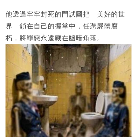
他透過牢牢封死的門試圖把「美好的世
界」鎖在自己的握掌中，任憑屍體腐
朽，將罪惡永遠藏在幽暗角落。