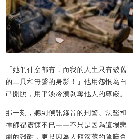
「她們什麼都有，而我的人生只有破舊
的工具和無聲的身影！」他用怨恨為自
己開脫，用平淡冷漠剝奪他人的尊嚴。
那一刻，聽到偵訊錄音的刑警、法醫和
律師都震悚不已——不只是因為這場悲
劇的殘酷，更是因為人類深藏的陰暗會