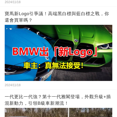
2024/11/18
寶馬新Logo引爭議！高端黑白標與藍白標之戰，你
還會買單嗎？
2024/11/18
一代更比一代強？第十一代雅閣登場，外觀升級+插
混新動力，引領B級車新潮流！