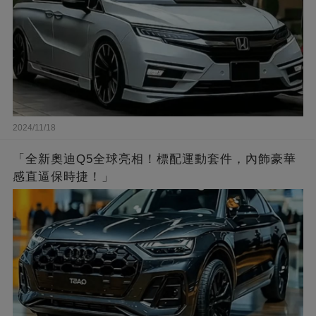
2024/11/18
「全新奧迪Q5全球亮相！標配運動套件，內飾豪華
感直逼保時捷！」