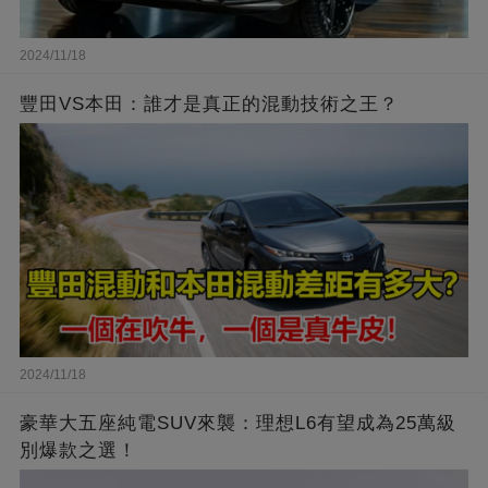
2024/11/18
豐田VS本田：誰才是真正的混動技術之王？
2024/11/18
豪華大五座純電SUV來襲：理想L6有望成為25萬級
別爆款之選！