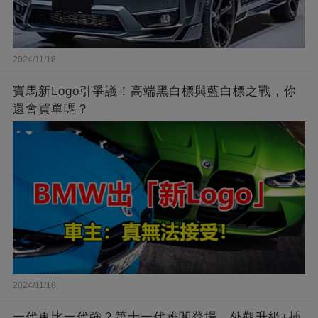
2024/11/18
寶馬新Logo引爭議！高端黑白標與藍白標之戰，你
還會買單嗎？
2024/11/18
一代更比一代強？第十一代雅閣登場，外觀升級+插