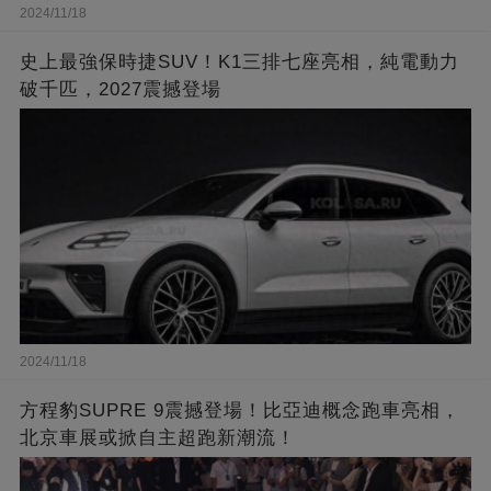
2024/11/18
史上最強保時捷SUV！K1三排七座亮相，純電動力
破千匹，2027震撼登場
2024/11/18
方程豹SUPRE 9震撼登場！比亞迪概念跑車亮相，
北京車展或掀自主超跑新潮流！