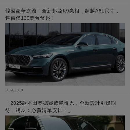
韓國豪華旗艦！全新起亞K9亮相，超越A6L尺寸，
售價僅130萬台幣起！
2024/11/18
「2025款本田奧德賽驚艷曝光，全新設計引爆期
待，網友：必買清單安排！」