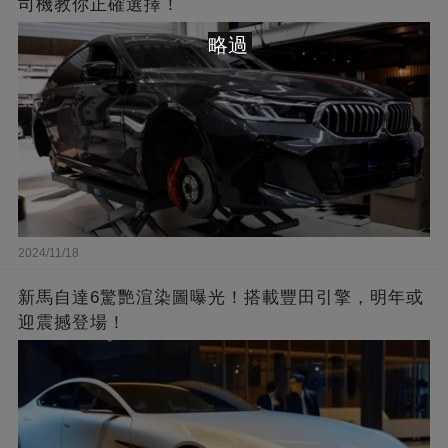
司機教你正確選擇！
略過
2024/11/18
新馬自達6驚艷渲染圖曝光！搭載豐田引擎，明年或
迎震撼登場！