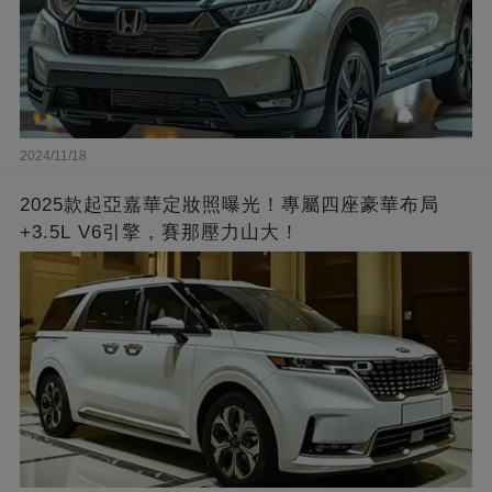
2024/11/18
2025款起亞嘉華定妝照曝光！專屬四座豪華布局
+3.5L V6引擎，賽那壓力山大！