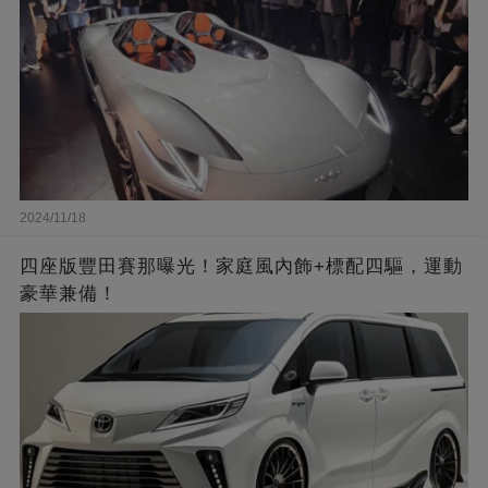
2024/11/18
四座版豐田賽那曝光！家庭風內飾+標配四驅，運動
豪華兼備！