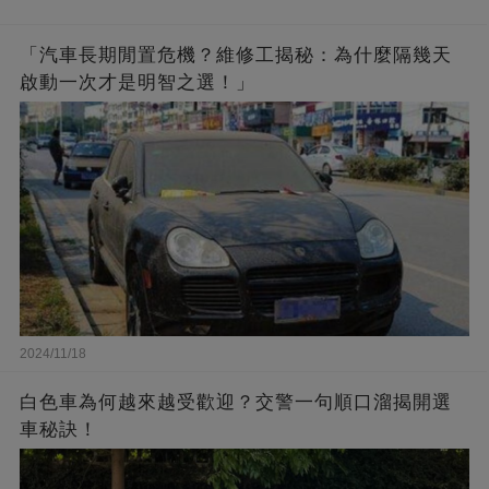
「汽車長期閒置危機？維修工揭秘：為什麼隔幾天
啟動一次才是明智之選！」
2024/11/18
白色車為何越來越受歡迎？交警一句順口溜揭開選
車秘訣！