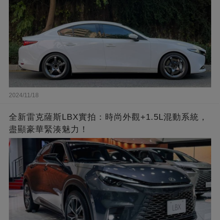
2024/11/18
全新雷克薩斯LBX實拍：時尚外觀+1.5L混動系統，
盡顯豪華緊湊魅力！