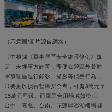
（示意圖/圖片源自網絡）
其中根據《軍事營區安全維護條例》規
定，未經軍方許可，即便在營區外若對
軍事營區進行錄影、攝影等偵察行為，
只要足以損害營區安全者，可處3萬元至
15萬元罰鍰。而軍民合用場域如松山、
台中、嘉義、台南、花蓮與澎湖機場都