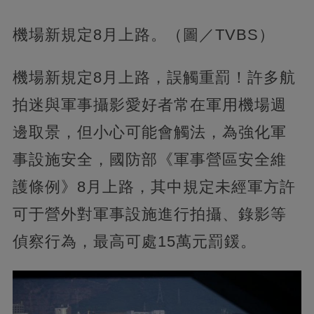
機場新規定8月上路。（圖／TVBS）
機場新規定8月上路，誤觸重罰！許多航
拍迷與軍事攝影愛好者常在軍用機場週
邊取景，但小心可能會觸法，為強化軍
事設施安全，國防部《軍事營區安全維
護條例》8月上路，其中規定未經軍方許
可于營外對軍事設施進行拍攝、錄影等
偵察行為，最高可處15萬元罰鍰。