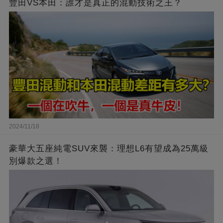
豐田VS本田：誰才是真正的混動技術之王？
2024/11/18
豪華大五座純電SUV來襲：理想L6有望成為25萬級
別爆款之選！