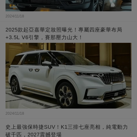
2024/11/18
2025款起亞嘉華定妝照曝光！專屬四座豪華布局
+3.5L V6引擎，賽那壓力山大！
2024/11/18
史上最強保時捷SUV！K1三排七座亮相，純電動力
破千匹，2027震撼登場