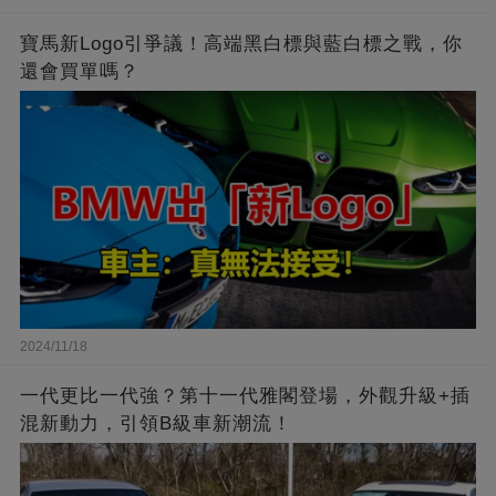
寶馬新Logo引爭議！高端黑白標與藍白標之戰，你
還會買單嗎？
2024/11/18
一代更比一代強？第十一代雅閣登場，外觀升級+插
混新動力，引領B級車新潮流！