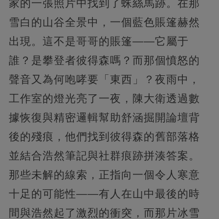
家的一張照片中找到了蛛絲馬跡。在那
雪白的山谷全景中，一個藍色賬篷赫然
出現。這不是哥哥的賬篷——它屬于
誰？是攀登者彼得森嗎？而那個憤怒的
聲音又為何咆哮要「東西」？夜雨中，
工作室的燈光亮了一夜，陳大衛透過數
據恢復與精密邏輯幫助舒涵掘開論壇背
後的殘痕，他們找到彼得森的舊部落格
並結合浩然筆記與社群痕跡拼湊答案。
那些未解的線索，正指向一個令人寒意
十足的可能性——有人在山中最後的時
間與浩然起了激烈的衝突，而那片冰雪