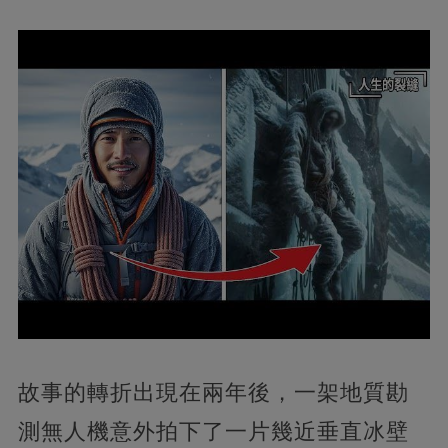
故事的轉折出現在兩年後，一架地質勘
測無人機意外拍下了一片幾近垂直冰壁