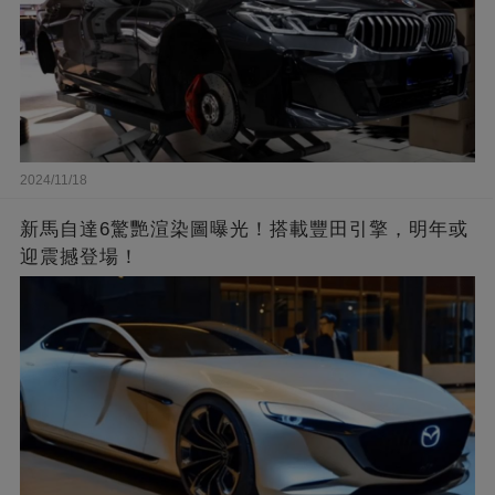
2024/11/18
新馬自達6驚艷渲染圖曝光！搭載豐田引擎，明年或
迎震撼登場！