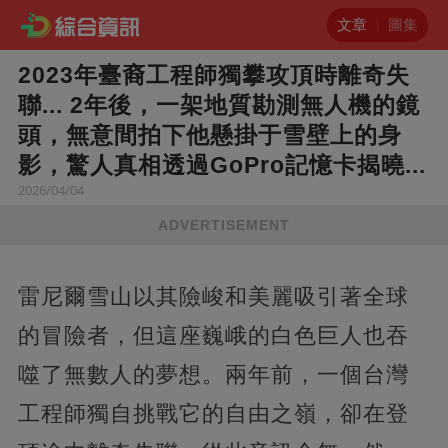
文章
圖集
2023年臺裔工程師獨攀攻頂時離奇失
聯... 2年後，一架地質勘測無人機的鏡
頭，無意間拍下他懸掛于雪壁上的身
影，驚人真相透過GoPro記憶卡揭曉...
2026/04/04
ADVERTISEMENT
雷尼爾雪山以其險峻和美麗吸引著全球
的冒險者，但這座巍峨的白色巨人也吞
噬了無數人的夢想。兩年前，一個台灣
工程師獨自挑戰它的自由之嶺，卻在登