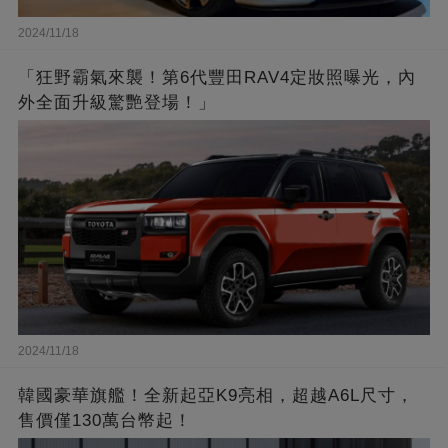
2024/11/18
「狂野霸氣來襲！第6代豐田RAV4定妝照曝光，內
外全面升級驚艷登場！」
2024/11/18
韓國豪華旗艦！全新起亞K9亮相，超越A6L尺寸，
售價僅130萬台幣起！