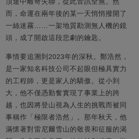
頂途中離奇失聯，從此音訊全無。然
而，命運在兩年後的某一天悄悄撥開了
一絲迷霧……一架地質勘測無人機的鏡
頭，成了開啟這段悲劇的鑰匙。
事情要追溯到2023年的深秋。鄭浩然，
是一家知名科技公司不起眼但極具實力
的工程師，更是家人的驕傲。從小到
大，他不僅憑勤奮實現了事業上的跨
越，也因將登山視為人生的挑戰而被同
事稱作「極限者浩然」。那年秋天，他
滿懷著對雷尼爾雪山的敬畏和征服的渴