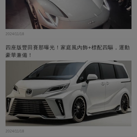
2024/11/18
四座版豐田賽那曝光！家庭風內飾+標配四驅，運動
豪華兼備！
2024/11/18