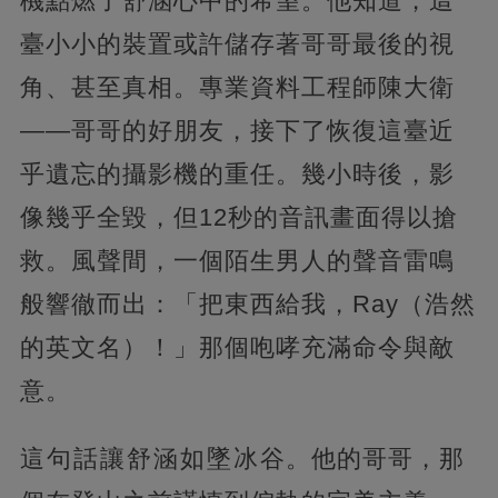
機點燃了舒涵心中的希望。他知道，這
臺小小的裝置或許儲存著哥哥最後的視
角、甚至真相。專業資料工程師陳大衛
——哥哥的好朋友，接下了恢復這臺近
乎遺忘的攝影機的重任。幾小時後，影
像幾乎全毀，但12秒的音訊畫面得以搶
救。風聲間，一個陌生男人的聲音雷鳴
般響徹而出：「把東西給我，Ray（浩然
的英文名）！」那個咆哮充滿命令與敵
意。
這句話讓舒涵如墜冰谷。他的哥哥，那