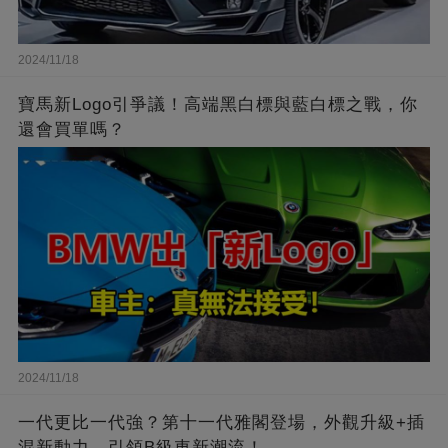
2024/11/18
寶馬新Logo引爭議！高端黑白標與藍白標之戰，你
還會買單嗎？
2024/11/18
一代更比一代強？第十一代雅閣登場，外觀升級+插
混新動力，引領B級車新潮流！