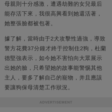
母親則十分感激，遭遇劫難的女兒最后
能存活下來，我很高興看到她還活著，
她整張臉都被包著。
據了解，當時由于2犬攻擊性過強，導致
警方花費37分鐘才終于控制住2狗，杜蘭
德堅強表示，如今她不害怕向大眾展示
出她的臉，只希望她的故事能警惕其他
主人，要多了解自己的寵物，并且應該
要讓狗保母清楚工作狀況。
ADVERTISEMENT