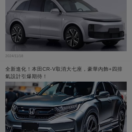
2024/11/18
全新進化！本田CR-V取消大七座，豪華內飾+四排
氣設計引爆期待！