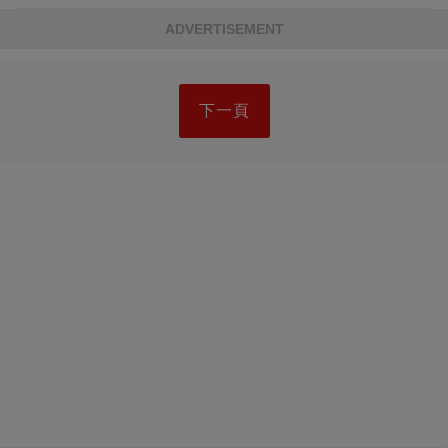
ADVERTISEMENT
下一頁