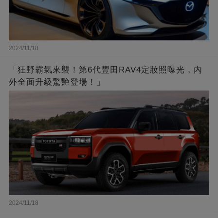
2024/11/18
「狂野霸氣來襲！第6代豐田RAV4定妝照曝光，內
外全面升級驚艷登場！」
2024/11/18