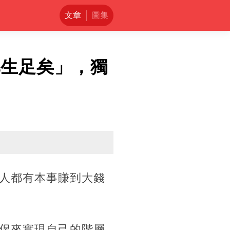
文章
圖集
此生足矣」，獨
人都有本事賺到大錢
侶來實現自己的階層